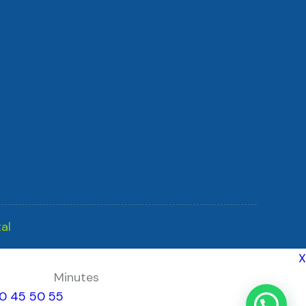
al
X
Minutes
0
45
50
55