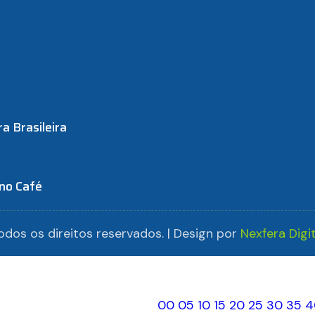
a Brasileira
 no Café
dos os direitos reservados. | Design por
Nexfera Digit
00
05
10
15
20
25
30
35
4